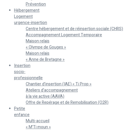
Prévention
Hébergement
Logement
urgence-insertion
Centre hébergement et de réinsertion sociale (CHRS)
Accompagnement Logement Temporaire
Maison relais
« Olympe de Gouges »
Maison relais
« Anne de Bretagne »
Insertion
socio-
professionnelle
Chantier d’insertion (IAE) « Ti Prop »
Ateliers d’accompagnement
à la vie active (AAVA)
Offre de Repérage et de Remobilisation (O2R)
Petite
enfance
Multi-accueil
« M’Ti moun »