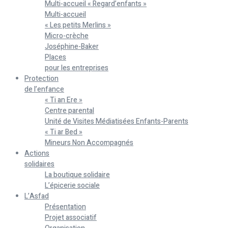
Multi-accueil « Regard’enfants »
Multi-accueil
« Les petits Merlins »
Micro-crèche
Joséphine-Baker
Places
pour les entreprises
Protection
de l’enfance
« Ti an Ere »
Centre parental
Unité de Visites Médiatisées Enfants-Parents
« Ti ar Bed »
Mineurs Non Accompagnés
Actions
solidaires
La boutique solidaire
L’épicerie sociale
L’Asfad
Présentation
Projet associatif