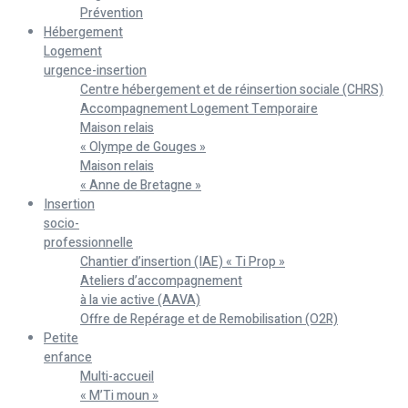
Prévention
Hébergement
Logement
urgence-insertion
Centre hébergement et de réinsertion sociale (CHRS)
Accompagnement Logement Temporaire
Maison relais
« Olympe de Gouges »
Maison relais
« Anne de Bretagne »
Insertion
socio-
professionnelle
Chantier d’insertion (IAE) « Ti Prop »
Ateliers d’accompagnement
à la vie active (AAVA)
Offre de Repérage et de Remobilisation (O2R)
Petite
enfance
Multi-accueil
« M’Ti moun »