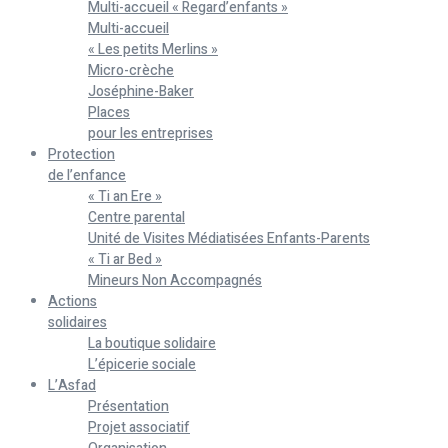
Multi-accueil « Regard’enfants »
Multi-accueil
« Les petits Merlins »
Micro-crèche
Joséphine-Baker
Places
pour les entreprises
Protection
de l’enfance
« Ti an Ere »
Centre parental
Unité de Visites Médiatisées Enfants-Parents
« Ti ar Bed »
Mineurs Non Accompagnés
Actions
solidaires
La boutique solidaire
L’épicerie sociale
L’Asfad
Présentation
Projet associatif