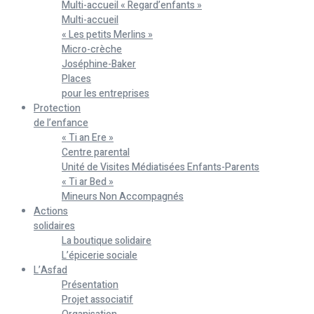
Multi-accueil « Regard’enfants »
Multi-accueil
« Les petits Merlins »
Micro-crèche
Joséphine-Baker
Places
pour les entreprises
Protection
de l’enfance
« Ti an Ere »
Centre parental
Unité de Visites Médiatisées Enfants-Parents
« Ti ar Bed »
Mineurs Non Accompagnés
Actions
solidaires
La boutique solidaire
L’épicerie sociale
L’Asfad
Présentation
Projet associatif