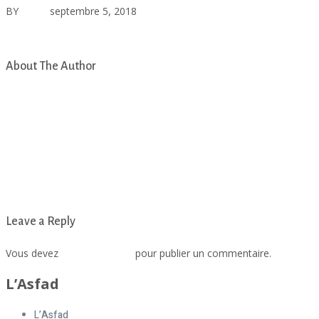
BY
asfad
septembre 5, 2018
Aucun commentaire
Invitation 1er anniversaire LAEP
About The Author
asfad
Leave a Reply
Vous devez
vous connecter
pour publier un commentaire.
L’Asfad
L’Asfad