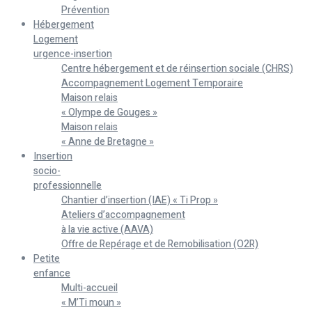
Prévention
Hébergement
Logement
urgence-insertion
Centre hébergement et de réinsertion sociale (CHRS)
Accompagnement Logement Temporaire
Maison relais
« Olympe de Gouges »
Maison relais
« Anne de Bretagne »
Insertion
socio-
professionnelle
Chantier d’insertion (IAE) « Ti Prop »
Ateliers d’accompagnement
à la vie active (AAVA)
Offre de Repérage et de Remobilisation (O2R)
Petite
enfance
Multi-accueil
« M’Ti moun »