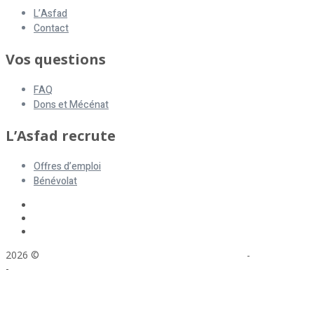
L’Asfad
Contact
Vos questions
FAQ
Dons et Mécénat
L’Asfad recrute
Offres d’emploi
Bénévolat
2026 ©
ASFAD. All rights reserved.
Mentions légales
-
Plan du site
-
Réalisation : Voyelle