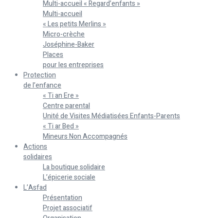
Multi-accueil « Regard’enfants »
Multi-accueil
« Les petits Merlins »
Micro-crèche
Joséphine-Baker
Places
pour les entreprises
Protection
de l’enfance
« Ti an Ere »
Centre parental
Unité de Visites Médiatisées Enfants-Parents
« Ti ar Bed »
Mineurs Non Accompagnés
Actions
solidaires
La boutique solidaire
L’épicerie sociale
L’Asfad
Présentation
Projet associatif