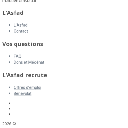
m.hubert@asfad.fr
L’Asfad
L’Asfad
Contact
Vos questions
FAQ
Dons et Mécénat
L’Asfad recrute
Offres d’emploi
Bénévolat
2026 ©
ASFAD. All rights reserved.
Mentions légales
-
Plan du site