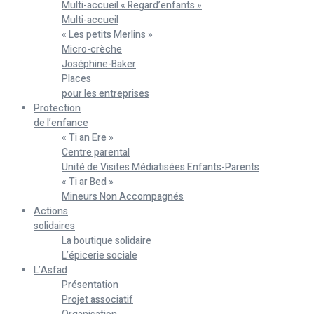
Multi-accueil « Regard’enfants »
Multi-accueil
« Les petits Merlins »
Micro-crèche
Joséphine-Baker
Places
pour les entreprises
Protection
de l’enfance
« Ti an Ere »
Centre parental
Unité de Visites Médiatisées Enfants-Parents
« Ti ar Bed »
Mineurs Non Accompagnés
Actions
solidaires
La boutique solidaire
L’épicerie sociale
L’Asfad
Présentation
Projet associatif