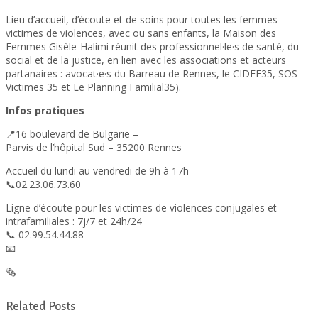
Lieu d’accueil, d’écoute et de soins pour toutes les femmes
victimes de violences, avec ou sans enfants, la Maison des
Femmes Gisèle-Halimi réunit des professionnel·le·s de santé, du
social et de la justice, en lien avec les associations et acteurs
partanaires : avocat·e·s du Barreau de Rennes, le CIDFF35, SOS
Victimes 35 et Le Planning Familial35).
Infos pratiques
📍16 boulevard de Bulgarie –
Parvis de l’hôpital Sud – 35200 Rennes
Accueil du lundi au vendredi de 9h à 17h
📞02.23.06.73.60
Ligne d’écoute pour les victimes de violences conjugales et
intrafamiliales : 7j/7 et 24h/24
📞 02.99.54.44.88
📧
urgencesprevention@asfad.fr
🗞
Lire le dossier de presse
Related Posts