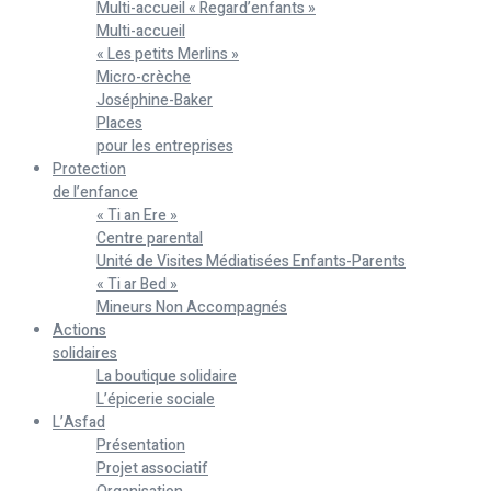
Multi-accueil « Regard’enfants »
Multi-accueil
« Les petits Merlins »
Micro-crèche
Joséphine-Baker
Places
pour les entreprises
Protection
de l’enfance
« Ti an Ere »
Centre parental
Unité de Visites Médiatisées Enfants-Parents
« Ti ar Bed »
Mineurs Non Accompagnés
Actions
solidaires
La boutique solidaire
L’épicerie sociale
L’Asfad
Présentation
Projet associatif