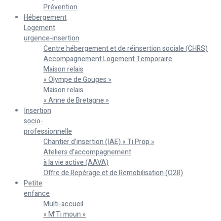
Prévention
Hébergement
Logement
urgence-insertion
Centre hébergement et de réinsertion sociale (CHRS)
Accompagnement Logement Temporaire
Maison relais
« Olympe de Gouges »
Maison relais
« Anne de Bretagne »
Insertion
socio-
professionnelle
Chantier d’insertion (IAE) « Ti Prop »
Ateliers d’accompagnement
à la vie active (AAVA)
Offre de Repérage et de Remobilisation (O2R)
Petite
enfance
Multi-accueil
« M’Ti moun »