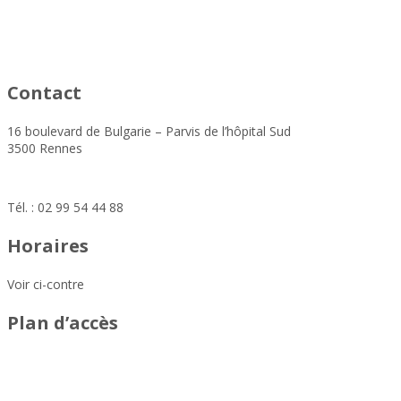
asfad
Contact
16 boulevard de Bulgarie – Parvis de l’hôpital Sud
3500 Rennes
mdf.urgencesprevention@altera-asso.fr
Tél. : 02 99 54 44 88
Horaires
Voir ci-contre
Plan d’accès