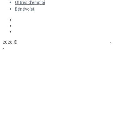
Offres d’emploi
Bénévolat
2026 ©
ASFAD. All rights reserved.
Mentions légales
-
Plan du site
-
Réalisation : Voyelle