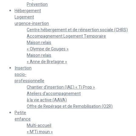
Prévention
Hébergement
Logement
urgence-insertion
Centre hébergement et de réinsertion sociale (CHRS)
Accompagnement Logement Temporaire
Maison relais
« Olympe de Gouges »
Maison relais
« Anne de Bretagne »
Insertion
socio-
professionnelle
Chantier d’insertion (IAE) « Ti Prop »
Ateliers d’accompagnement
à la vie active (AAVA)
Offre de Repérage et de Remobilisation (O2R)
Petite
enfance
Multi-accueil
« M’Ti moun »