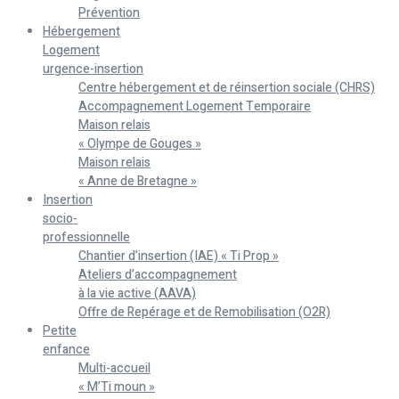
Prévention
Hébergement
Logement
urgence-insertion
Centre hébergement et de réinsertion sociale (CHRS)
Accompagnement Logement Temporaire
Maison relais
« Olympe de Gouges »
Maison relais
« Anne de Bretagne »
Insertion
socio-
professionnelle
Chantier d’insertion (IAE) « Ti Prop »
Ateliers d’accompagnement
à la vie active (AAVA)
Offre de Repérage et de Remobilisation (O2R)
Petite
enfance
Multi-accueil
« M’Ti moun »