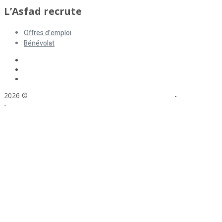
L’Asfad recrute
Offres d’emploi
Bénévolat
2026 ©
ASFAD. All rights reserved.
Mentions légales
-
Plan du site
-
Réalisation : Voyelle