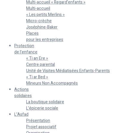
Multi-accueil « Regard’enfants »
Multi-accueil
« Les petits Merlins »
Micro-crèche
Joséphine-Baker
Places
pour les entreprises
Protection
de l’enfance
« Ti an Ere »
Centre parental
Unité de Visites Médiatisées Enfants-Parents
« Ti ar Bed »
Mineurs Non Accompagnés
Actions
solidaires
La boutique solidaire
L’épicerie sociale
L’Asfad
Présentation
Projet associatif