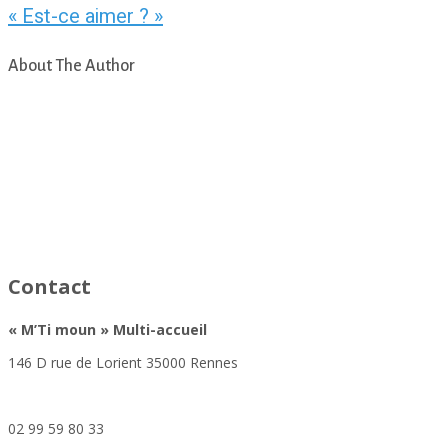
« Est-ce aimer ? »
About The Author
asfad
Contact
«
M’Ti moun »
Multi-accueil
146 D rue de Lorient 35000 Rennes
mtimoun@altera-asso.fr
02 99 59 80 33