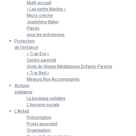
Multi-accueil
« Les petits Merlins »
Micro-crèche
Joséphine-Baker
Places
pour les entreprises
Protection
de l’enfance
« Ti an Ere »
Centre parental
Unité de Visites Médiatisées Enfants-Parents
« Ti ar Bed »
Mineurs Non Accompagnés
Actions
solidaires
La boutique solidaire
L’épicerie sociale
L’Asfad
Présentation
Projet associatif
Organisation