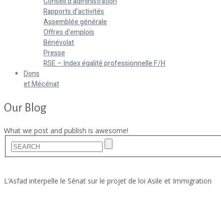
Conseil d’administration
Rapports d’activités
Assemblée générale
Offres d’emplois
Bénévolat
Presse
RSE – Index égalité professionnelle F/H
Dons
et Mécénat
Our Blog
What we post and publish is awesome!
Home
Actualités
L’Asfad interpelle le Sénat sur le projet de loi Asile et Immigration