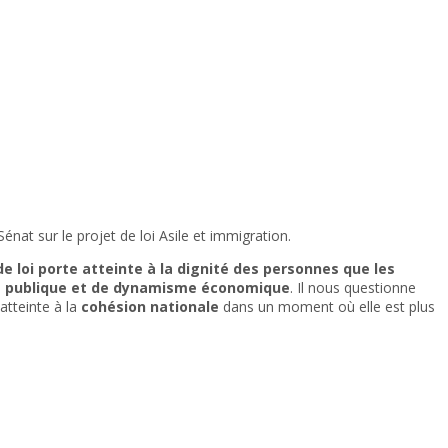
énat sur le projet de loi Asile et immigration.
 de loi porte atteinte à la dignité des personnes que les
é publique et de dynamisme économique
. Il nous questionne
atteinte à la
cohésion nationale
dans un moment où elle est plus
’Assemblée nationale doivent stopper la dérive engagée au Sénat –