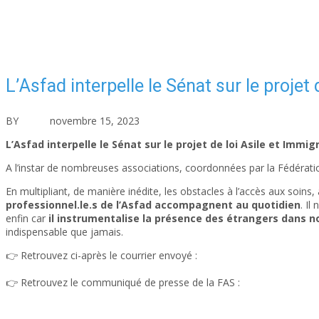
L’Asfad interpelle le Sénat sur le projet 
BY
asfad
novembre 15, 2023
Actualités
Aucun commentaire
L’Asfad interpelle le Sénat sur le projet de loi Asile et Immig
A l’instar de nombreuses associations, coordonnées par la Fédération d
En multipliant, de manière inédite, les obstacles à l’accès aux soins, 
professionnel.le.s de l’Asfad accompagnent au quotidien
. Il
enfin car
il instrumentalise la présence des étrangers dans n
indispensable que jamais.
👉 Retrouvez ci-après le courrier envoyé :
Courrier Asfad – Projet lo
👉 Retrouvez le communiqué de presse de la FAS :
CP – Projet de l
Fédération des acteurs de la solidarité (https://www.federationsolida