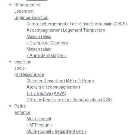
Hébergement
Logement
urgence-insertion
Centre hébergement et de réinsertion sociale (CHRS)
Accompagnement Logement Temporaire
Maison relais
« Olympe de Gouges »
Maison relais
« Anne de Bretagne »
Insertion
socio-
professionnelle
Chantier d’insertion (IAE) « Ti Prop »
Ateliers d’accompagnement
à la vie active (AAVA)
Offre de Repérage et de Remobilisation (O2R)
Petite
enfance
Multi-accueil
« M’Ti moun »
Multi-accueil « Regard’enfants »