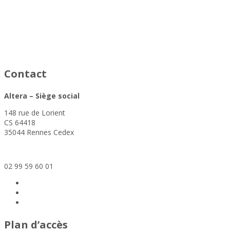
asfad
Contact
Altera – Siège social
148 rue de Lorient
CS 64418
35044 Rennes Cedex
siege@altera-asso.fr
02 99 59 60 01
Plan d’accès