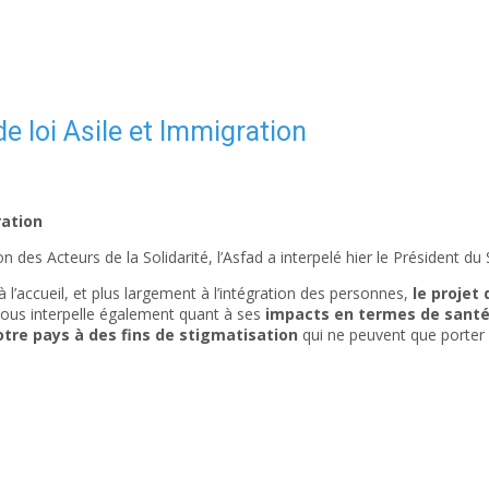
de loi Asile et Immigration
ration
es Acteurs de la Solidarité, l’Asfad a interpelé hier le Président du S
à l’accueil, et plus largement à l’intégration des personnes,
le projet
 nous interpelle également quant à ses
impacts en termes de sant
otre pays à des fins de stigmatisation
qui ne peuvent que porter 
i immigration
oi immigration : Le Président de la République, le Gouvernement et l
rite.org/)