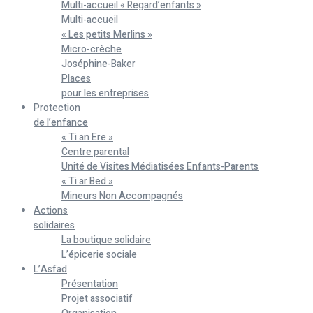
Multi-accueil « Regard’enfants »
Multi-accueil
« Les petits Merlins »
Micro-crèche
Joséphine-Baker
Places
pour les entreprises
Protection
de l’enfance
« Ti an Ere »
Centre parental
Unité de Visites Médiatisées Enfants-Parents
« Ti ar Bed »
Mineurs Non Accompagnés
Actions
solidaires
La boutique solidaire
L’épicerie sociale
L’Asfad
Présentation
Projet associatif