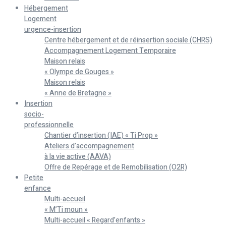
Hébergement
Logement
urgence-insertion
Centre hébergement et de réinsertion sociale (CHRS)
Accompagnement Logement Temporaire
Maison relais
« Olympe de Gouges »
Maison relais
« Anne de Bretagne »
Insertion
socio-
professionnelle
Chantier d’insertion (IAE) « Ti Prop »
Ateliers d’accompagnement
à la vie active (AAVA)
Offre de Repérage et de Remobilisation (O2R)
Petite
enfance
Multi-accueil
« M’Ti moun »
Multi-accueil « Regard’enfants »