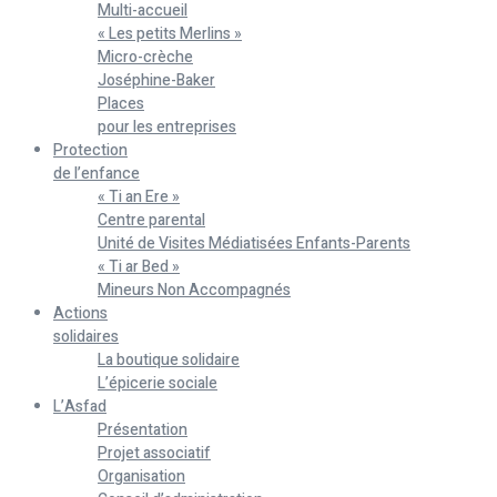
Multi-accueil
« Les petits Merlins »
Micro-crèche
Joséphine-Baker
Places
pour les entreprises
Protection
de l’enfance
« Ti an Ere »
Centre parental
Unité de Visites Médiatisées Enfants-Parents
« Ti ar Bed »
Mineurs Non Accompagnés
Actions
solidaires
La boutique solidaire
L’épicerie sociale
L’Asfad
Présentation
Projet associatif
Organisation