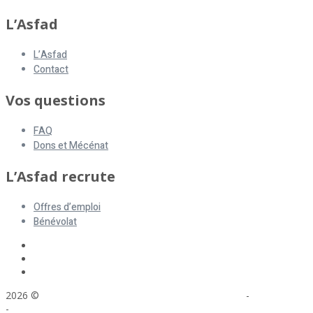
L’Asfad
L’Asfad
Contact
Vos questions
FAQ
Dons et Mécénat
L’Asfad recrute
Offres d’emploi
Bénévolat
2026 ©
ASFAD. All rights reserved.
Mentions légales
-
Plan du site
-
Réalisation : Voyelle