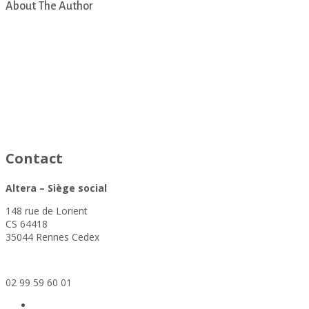
About The Author
asfad
Contact
Altera – Siège social
148 rue de Lorient
CS 64418
35044 Rennes Cedex
siege@altera-asso.fr
02 99 59 60 01