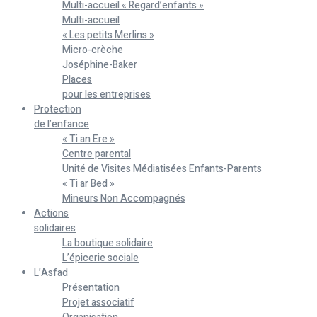
Multi-accueil « Regard’enfants »
Multi-accueil
« Les petits Merlins »
Micro-crèche
Joséphine-Baker
Places
pour les entreprises
Protection
de l’enfance
« Ti an Ere »
Centre parental
Unité de Visites Médiatisées Enfants-Parents
« Ti ar Bed »
Mineurs Non Accompagnés
Actions
solidaires
La boutique solidaire
L’épicerie sociale
L’Asfad
Présentation
Projet associatif