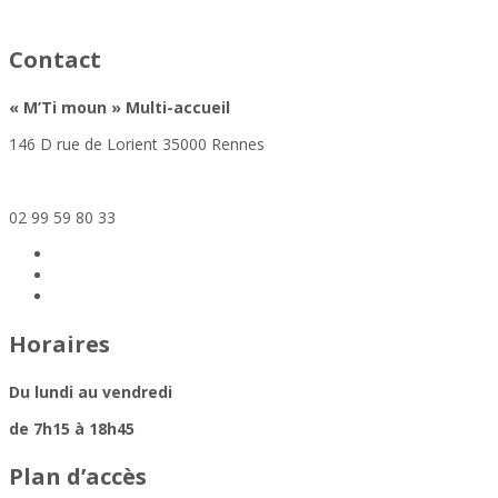
asfad
Contact
«
M’Ti moun »
Multi-accueil
146 D rue de Lorient 35000 Rennes
mtimoun@altera-asso.fr
02 99 59 80 33
Horaires
Du lundi au vendredi
de 7h15 à 18h45
Plan d’accès