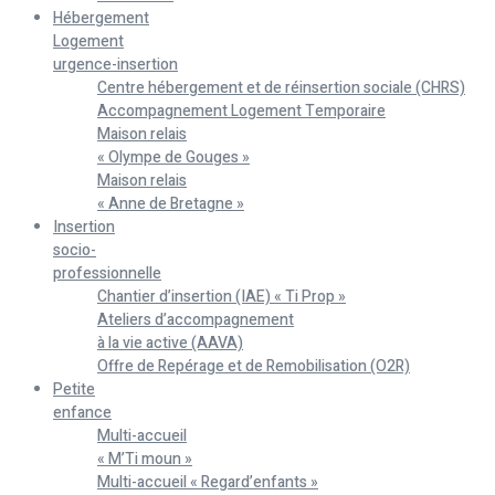
Hébergement
Logement
urgence-insertion
Centre hébergement et de réinsertion sociale (CHRS)
Accompagnement Logement Temporaire
Maison relais
« Olympe de Gouges »
Maison relais
« Anne de Bretagne »
Insertion
socio-
professionnelle
Chantier d’insertion (IAE) « Ti Prop »
Ateliers d’accompagnement
à la vie active (AAVA)
Offre de Repérage et de Remobilisation (O2R)
Petite
enfance
Multi-accueil
« M’Ti moun »
Multi-accueil « Regard’enfants »