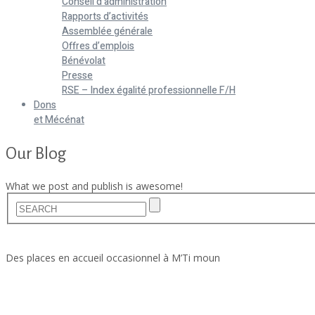
Conseil d’administration
Rapports d’activités
Assemblée générale
Offres d’emplois
Bénévolat
Presse
RSE – Index égalité professionnelle F/H
Dons
et Mécénat
Our Blog
What we post and publish is awesome!
Home
Actualités
Des places en accueil occasionnel à M’Ti moun