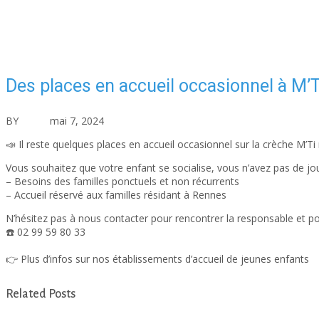
Des places en accueil occasionnel à M’
BY
asfad
mai 7, 2024
Actualités
Aucun commentaire
📣 Il reste quelques places en accueil occasionnel sur la crèche M’T
Vous souhaitez que votre enfant se socialise, vous n’avez pas de jour
– Besoins des familles ponctuels et non récurrents
– Accueil réservé aux familles résidant à Rennes
N’hésitez pas à nous contacter pour rencontrer la responsable et p
☎️ 02 99 59 80 33
👉 Plus d’infos sur nos établissements d’accueil de jeunes enfants
ic
Related Posts