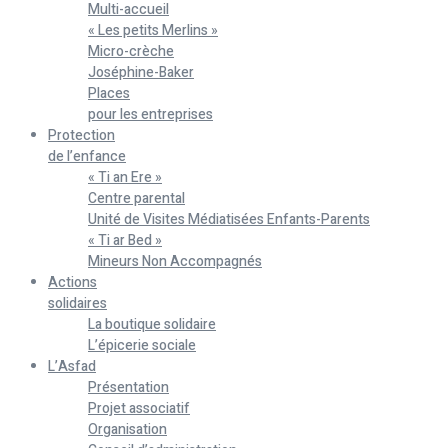
Multi-accueil
« Les petits Merlins »
Micro-crèche
Joséphine-Baker
Places
pour les entreprises
Protection
de l’enfance
« Ti an Ere »
Centre parental
Unité de Visites Médiatisées Enfants-Parents
« Ti ar Bed »
Mineurs Non Accompagnés
Actions
solidaires
La boutique solidaire
L’épicerie sociale
L’Asfad
Présentation
Projet associatif
Organisation