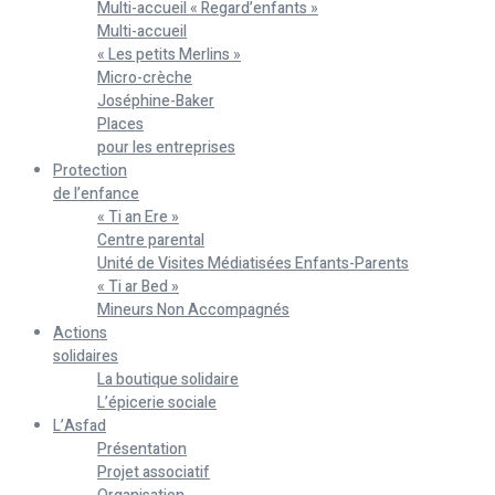
Multi-accueil « Regard’enfants »
Multi-accueil
« Les petits Merlins »
Micro-crèche
Joséphine-Baker
Places
pour les entreprises
Protection
de l’enfance
« Ti an Ere »
Centre parental
Unité de Visites Médiatisées Enfants-Parents
« Ti ar Bed »
Mineurs Non Accompagnés
Actions
solidaires
La boutique solidaire
L’épicerie sociale
L’Asfad
Présentation
Projet associatif