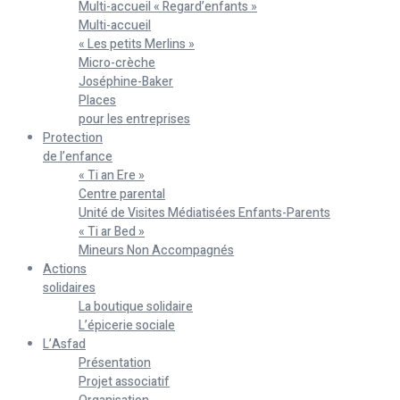
Multi-accueil « Regard’enfants »
Multi-accueil
« Les petits Merlins »
Micro-crèche
Joséphine-Baker
Places
pour les entreprises
Protection
de l’enfance
« Ti an Ere »
Centre parental
Unité de Visites Médiatisées Enfants-Parents
« Ti ar Bed »
Mineurs Non Accompagnés
Actions
solidaires
La boutique solidaire
L’épicerie sociale
L’Asfad
Présentation
Projet associatif