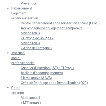
Prévention
Hébergement
Logement
urgence-insertion
Centre hébergement et de réinsertion sociale (CHRS)
Accompagnement Logement Temporaire
Maison relais
« Olympe de Gouges »
Maison relais
« Anne de Bretagne »
Insertion
socio-
professionnelle
Chantier d’insertion (IAE) « Ti Prop »
Ateliers d’accompagnement
à la vie active (AAVA)
Offre de Repérage et de Remobilisation (O2R)
Petite
enfance
Multi-accueil
« M’Ti moun »